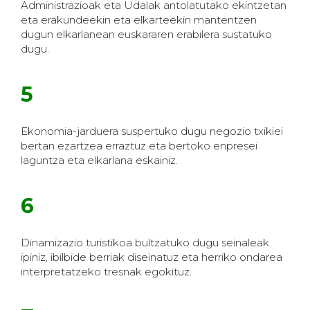
Administrazioak eta Udalak antolatutako ekintzetan
eta erakundeekin eta elkarteekin mantentzen
dugun elkarlanean euskararen erabilera sustatuko
dugu.
5
Ekonomia-jarduera suspertuko dugu negozio txikiei
bertan ezartzea erraztuz eta bertoko enpresei
laguntza eta elkarlana eskainiz.
6
Dinamizazio turistikoa bultzatuko dugu seinaleak
ipiniz, ibilbide berriak diseinatuz eta herriko ondarea
interpretatzeko tresnak egokituz.