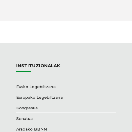
INSTITUZIONALAK
Eusko Legebiltzarra
Europako Legebiltzarra
Kongresua
Senatua
Arabako BBNN