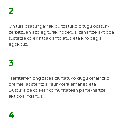
2
Ohitura osasungarriak bultzatuko ditugu osasun-
zerbitzuen azpiegiturak hobetuz, zahartze aktiboa
sustatzeko ekintzak antolatuz eta kiroldegia
egokituz.
3
Herritarren ongizatea ziurtatuko dugu oinarrizko
premiei asistentzia iraunkorra emanez eta
Busturialdeko Mankomunitatean parte-hartze
aktiboa indartuz.
4