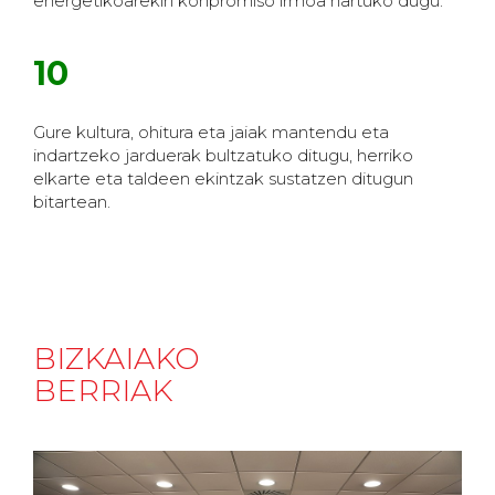
energetikoarekin konpromiso irmoa hartuko dugu.
10
Gure kultura, ohitura eta jaiak mantendu eta
indartzeko jarduerak bultzatuko ditugu, herriko
elkarte eta taldeen ekintzak sustatzen ditugun
bitartean.
BIZKAIAKO
BERRIAK