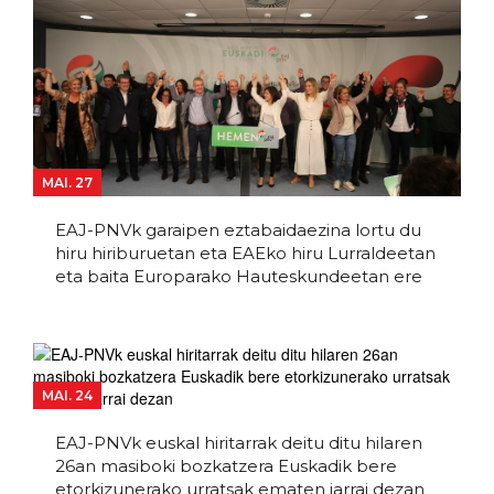
MAI. 27
EAJ-PNVk garaipen eztabaidaezina lortu du
hiru hiriburuetan eta EAEko hiru Lurraldeetan
eta baita Europarako Hauteskundeetan ere
MAI. 24
EAJ-PNVk euskal hiritarrak deitu ditu hilaren
26an masiboki bozkatzera Euskadik bere
etorkizunerako urratsak ematen jarrai dezan