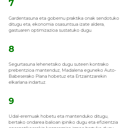
7
Gardentasuna eta gobernu praktika onak sendotuko
ditugu eta, ekonomia osasuntsua izate aldera,
gastuaren optimizazioa sustatuko dugu.
8
Segurtasuna lehenetsiko dugu suteen kontrako
prebentzioa mantenduz, Madalena eguneko Auto-
Babeserako Plana hobetuz eta Ertzaintzarekin
elkarlana indartuz.
9
Udal-eremuak hobetu eta mantenduko ditugu,
bertako ondarea balioan ipiniko dugu eta efizientzia