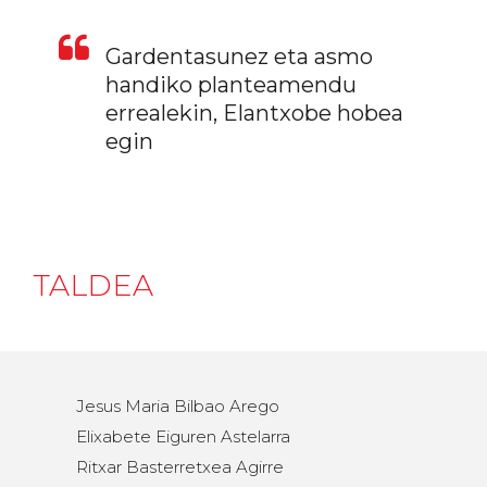
Gardentasunez eta asmo
handiko planteamendu
errealekin, Elantxobe hobea
egin
TALDEA
Jesus Maria Bilbao Arego
Elixabete Eiguren Astelarra
Ritxar Basterretxea Agirre