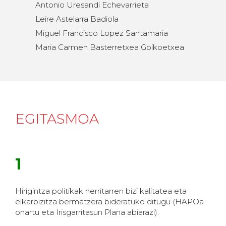
Antonio Uresandi Echevarrieta
Leire Astelarra Badiola
Miguel Francisco Lopez Santamaria
Maria Carmen Basterretxea Goikoetxea
EGITASMOA
1
Hirigintza politikak herritarren bizi kalitatea eta
elkarbizitza bermatzera bideratuko ditugu (HAPOa
onartu eta Irisgarritasun Plana abiarazi).