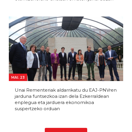
MAI. 23
Unai Rementeriak aldarrikatu du EAJ-PNVren
jarduna funtsezkoa izan dela Ezkerraldean
enplegua eta jarduera ekonomikoa
suspertzeko orduan