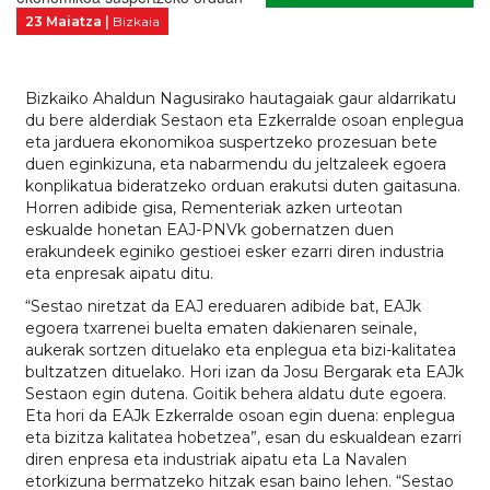
23 Maiatza |
Bizkaia
Bizkaiko Ahaldun Nagusirako hautagaiak gaur aldarrikatu
du bere alderdiak Sestaon eta Ezkerralde osoan enplegua
eta jarduera ekonomikoa suspertzeko prozesuan bete
duen eginkizuna, eta nabarmendu du jeltzaleek egoera
konplikatua bideratzeko orduan erakutsi duten gaitasuna.
Horren adibide gisa, Rementeriak azken urteotan
eskualde honetan EAJ-PNVk gobernatzen duen
erakundeek eginiko gestioei esker ezarri diren industria
eta enpresak aipatu ditu.
“Sestao niretzat da EAJ ereduaren adibide bat, EAJk
egoera txarrenei buelta ematen dakienaren seinale,
aukerak sortzen dituelako eta enplegua eta bizi-kalitatea
bultzatzen dituelako. Hori izan da Josu Bergarak eta EAJk
Sestaon egin dutena. Goitik behera aldatu dute egoera.
Eta hori da EAJk Ezkerralde osoan egin duena: enplegua
eta bizitza kalitatea hobetzea”, esan du eskualdean ezarri
diren enpresa eta industriak aipatu eta La Navalen
etorkizuna bermatzeko hitzak esan baino lehen. “Sestao