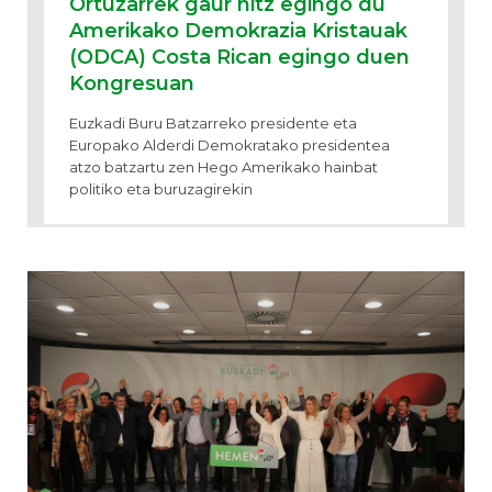
Ortuzarrek gaur hitz egingo du
Amerikako Demokrazia Kristauak
(ODCA) Costa Rican egingo duen
Kongresuan
Euzkadi Buru Batzarreko presidente eta
Europako Alderdi Demokratako presidentea
atzo batzartu zen Hego Amerikako hainbat
politiko eta buruzagirekin