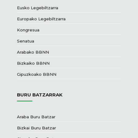
Eusko Legebiltzarra
Europako Legebiltzarra
Kongresua
Senatua
Arabako BBNN
Bizkaiko BBNN
Gipuzkoako BBNN
BURU BATZARRAK
Araba Buru Batzar
Bizkai Buru Batzar