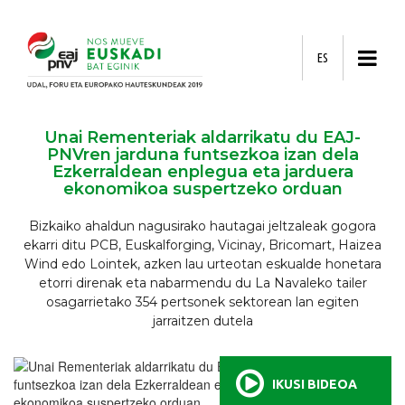
ES
Unai Rementeriak aldarrikatu du EAJ-
PNVren jarduna funtsezkoa izan dela
Ezkerraldean enplegua eta jarduera
ekonomikoa suspertzeko orduan
Bizkaiko ahaldun nagusirako hautagai jeltzaleak gogora
ekarri ditu PCB, Euskalforging, Vicinay, Bricomart, Haizea
Wind edo Lointek, azken lau urteotan eskualde honetara
etorri direnak eta nabarmendu du La Navaleko tailer
osagarrietako 354 pertsonek sektorean lan egiten
jarraitzen dutela
IKUSI BIDEOA