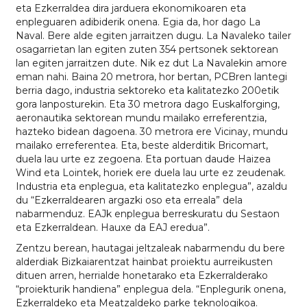
eta Ezkerraldea dira jarduera ekonomikoaren eta
enpleguaren adibiderik onena. Egia da, hor dago La
Naval. Bere alde egiten jarraitzen dugu. La Navaleko tailer
osagarrietan lan egiten zuten 354 pertsonek sektorean
lan egiten jarraitzen dute. Nik ez dut La Navalekin amore
eman nahi. Baina 20 metrora, hor bertan, PCBren lantegi
berria dago, industria sektoreko eta kalitatezko 200etik
gora lanposturekin. Eta 30 metrora dago Euskalforging,
aeronautika sektorean mundu mailako erreferentzia,
hazteko bidean dagoena. 30 metrora ere Vicinay, mundu
mailako erreferentea. Eta, beste alderditik Bricomart,
duela lau urte ez zegoena. Eta portuan daude Haizea
Wind eta Lointek, horiek ere duela lau urte ez zeudenak.
Industria eta enplegua, eta kalitatezko enplegua”, azaldu
du “Ezkerraldearen argazki oso eta erreala” dela
nabarmenduz. EAJk enplegua berreskuratu du Sestaon
eta Ezkerraldean. Hauxe da EAJ eredua”.
Zentzu berean, hautagai jeltzaleak nabarmendu du bere
alderdiak Bizkaiarentzat hainbat proiektu aurreikusten
dituen arren, herrialde honetarako eta Ezkerralderako
“proiekturik handiena” enplegua dela. “Enplegurik onena,
Ezkerraldeko eta Meatzaldeko parke teknologikoa.