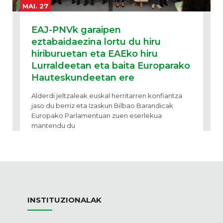
MAI. 27
EAJ-PNVk garaipen
eztabaidaezina lortu du hiru
hiriburuetan eta EAEko hiru
Lurraldeetan eta baita Europarako
Hauteskundeetan ere
Alderdi jeltzaleak euskal herritarren konfiantza
jaso du berriz eta Izaskun Bilbao Barandicak
Europako Parlamentuan zuen eserlekua
mantendu du
INSTITUZIONALAK