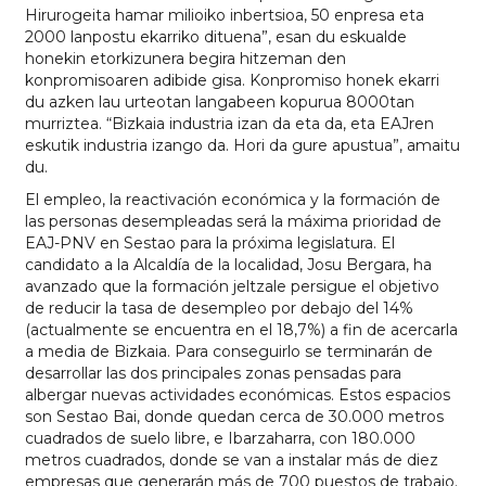
Hirurogeita hamar milioiko inbertsioa, 50 enpresa eta
2000 lanpostu ekarriko dituena”, esan du eskualde
honekin etorkizunera begira hitzeman den
konpromisoaren adibide gisa. Konpromiso honek ekarri
du azken lau urteotan langabeen kopurua 8000tan
murriztea. “Bizkaia industria izan da eta da, eta EAJren
eskutik industria izango da. Hori da gure apustua”, amaitu
du.
El empleo, la reactivación económica y la formación de
las personas desempleadas será la máxima prioridad de
EAJ-PNV en Sestao para la próxima legislatura. El
candidato a la Alcaldía de la localidad, Josu Bergara, ha
avanzado que la formación jeltzale persigue el objetivo
de reducir la tasa de desempleo por debajo del 14%
(actualmente se encuentra en el 18,7%) a fin de acercarla
a media de Bizkaia. Para conseguirlo se terminarán de
desarrollar las dos principales zonas pensadas para
albergar nuevas actividades económicas. Estos espacios
son Sestao Bai, donde quedan cerca de 30.000 metros
cuadrados de suelo libre, e Ibarzaharra, con 180.000
metros cuadrados, donde se van a instalar más de diez
empresas que generarán más de 700 puestos de trabajo.