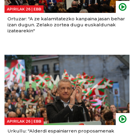
APIRILAK 26 |
EBB
Ortuzar: "A ze kalamitatezko kanpaina jasan behar
izan dugun. Zelako zortea dugu euskaldunak
izatearekin"
APIRILAK 26 |
EBB
Urkullu: "Alderdi espainiarren proposamenak