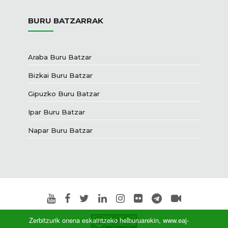
BURU BATZARRAK
Araba Buru Batzar
Bizkai Buru Batzar
Gipuzko Buru Batzar
Ipar Buru Batzar
Napar Buru Batzar
Zerbitzurik onena eskaintzeko helburuarekin, www.eaj-