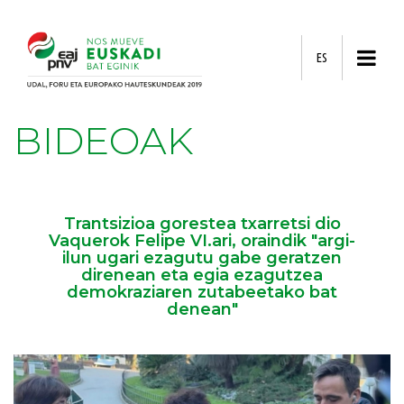
ES
BIDEOAK
Trantsizioa gorestea txarretsi dio
Vaquerok Felipe VI.ari, oraindik "argi-
ilun ugari ezagutu gabe geratzen
direnean eta egia ezagutzea
demokraziaren zutabeetako bat
denean"