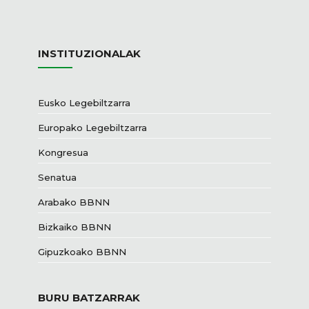
INSTITUZIONALAK
Eusko Legebiltzarra
Europako Legebiltzarra
Kongresua
Senatua
Arabako BBNN
Bizkaiko BBNN
Gipuzkoako BBNN
BURU BATZARRAK