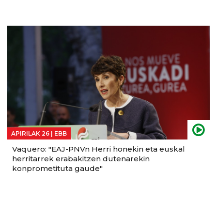
APIRILAK 26 |
EBB
Vaquero: "EAJ-PNVn Herri honekin eta euskal
herritarrek erabakitzen dutenarekin
konprometituta gaude"