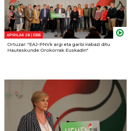
APIRILAK 28 |
EBB
Ortuzar: "EAJ-PNVk argi eta garbi irabazi ditu
Hauteskunde Orokorrak Euskadin"