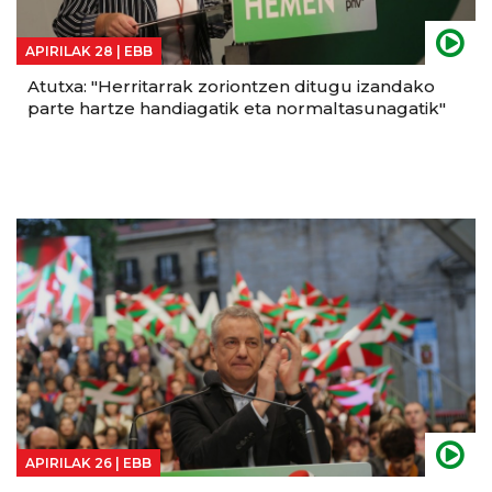
APIRILAK 28 |
EBB
Atutxa: "Herritarrak zoriontzen ditugu izandako
parte hartze handiagatik eta normaltasunagatik"
APIRILAK 26 |
EBB