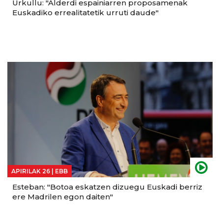
Urkullu: "Alderdi espainiarren proposamenak
Euskadiko errealitatetik urruti daude"
APIRILAK 26 |
EBB
Esteban: "Botoa eskatzen dizuegu Euskadi berriz
ere Madrilen egon daiten"