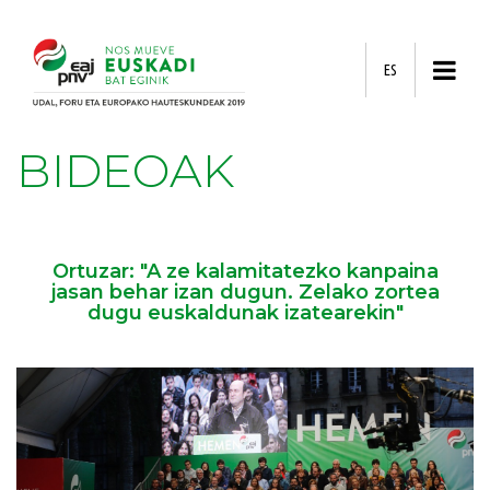
ES
BIDEOAK
Ortuzar: "A ze kalamitatezko kanpaina
jasan behar izan dugun. Zelako zortea
dugu euskaldunak izatearekin"