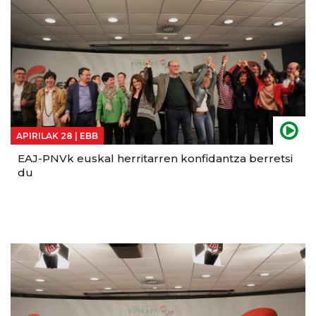
APIRILAK 28 |
EBB
EAJ-PNVk euskal herritarren konfidantza berretsi
du