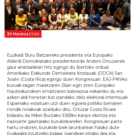
30 Maiatza |
EBB
Euzkadi Buru Batzarreko presidente eta Europako
Alderdi Demokratako presidenteorde Andoni Ortuzarrek
gaur arratsaldean hitz egingo du (bertoko ordua)
Amerikako Erakunde Demokrata Kristauak (ODCA) San
Josén (Costa Rica) egingo duen Kongresuan. EAJ-PNVko
buruak iragan maiatzaren 26an egin ziren Europako
Hauteskundeen emaitzaren balorazioa eskainiko du eta
azken aldi honetan bizi izandako ziklo elektoral intentsuak
Espainiako estatuan utzi duen egoera politiko berriaren
nondik norakoak azalduko ditu. Ortuzar Costa Ricara
bidaiatu da Mikel Burzako EBBko kanpo ekintza eta
nazioarte gaietarako burukidearekin. Kongresuan parte
hartu ondoren, burukide biek larunbatean hasiko dute
Euskadira itzultzeko bidaia. Igandean iritsiko dira eta