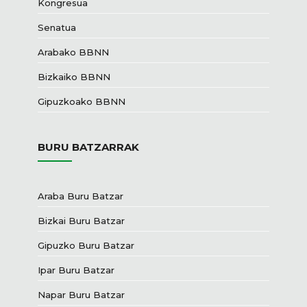
Kongresua
Senatua
Arabako BBNN
Bizkaiko BBNN
Gipuzkoako BBNN
BURU BATZARRAK
Araba Buru Batzar
Bizkai Buru Batzar
Gipuzko Buru Batzar
Ipar Buru Batzar
Napar Buru Batzar