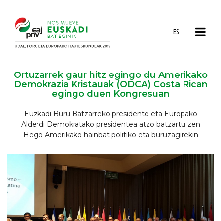
ES
Ortuzarrek gaur hitz egingo du Amerikako
Demokrazia Kristauak (ODCA) Costa Rican
egingo duen Kongresuan
Euzkadi Buru Batzarreko presidente eta Europako
Alderdi Demokratako presidentea atzo batzartu zen
Hego Amerikako hainbat politiko eta buruzagirekin