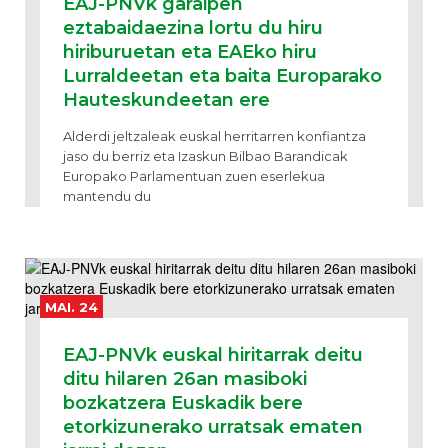
EAJ-PNVk garaipen
eztabaidaezina lortu du hiru
hiriburuetan eta EAEko hiru
Lurraldeetan eta baita Europarako
Hauteskundeetan ere
Alderdi jeltzaleak euskal herritarren konfiantza
jaso du berriz eta Izaskun Bilbao Barandicak
Europako Parlamentuan zuen eserlekua
mantendu du
MAI. 24
EAJ-PNVk euskal hiritarrak deitu
ditu hilaren 26an masiboki
bozkatzera Euskadik bere
etorkizunerako urratsak ematen