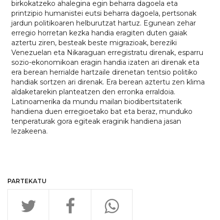
birkokatzeko ahalegina egin beharra dagoela eta
printzipio humanistei eutsi beharra dagoela, pertsonak
jardun politikoaren helburutzat hartuz. Egunean zehar
erregio horretan kezka handia eragiten duten gaiak
aztertu ziren, besteak beste migrazioak, bereziki
Venezuelan eta Nikaraguan erregistratu direnak, esparru
sozio-ekonomikoan eragin handia izaten ari direnak eta
era berean herrialde hartzaile direnetan tentsio politiko
handiak sortzen ari direnak. Era berean aztertu zen klima
aldaketarekin planteatzen den erronka erraldoia.
Latinoamerika da mundu mailan biodibertsitaterik
handiena duen erregioetako bat eta beraz, munduko
tenperaturak gora egiteak eraginik handiena jasan
lezakeena.
PARTEKATU