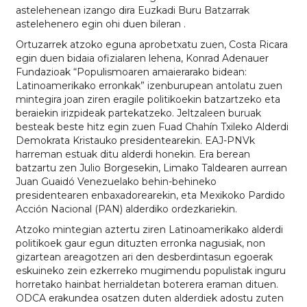
astelehenean izango dira Euzkadi Buru Batzarrak
astelehenero egin ohi duen bileran .
Ortuzarrek atzoko eguna aprobetxatu zuen, Costa Ricara
egin duen bidaia ofizialaren lehena, Konrad Adenauer
Fundazioak “Populismoaren amaierarako bidean:
Latinoamerikako erronkak” izenburupean antolatu zuen
mintegira joan ziren eragile politikoekin batzartzeko eta
beraiekin irizpideak partekatzeko. Jeltzaleen buruak
besteak beste hitz egin zuen Fuad Chahín Txileko Alderdi
Demokrata Kristauko presidentearekin. EAJ-PNVk
harreman estuak ditu alderdi honekin. Era berean
batzartu zen Julio Borgesekin, Limako Taldearen aurrean
Juan Guaidó Venezuelako behin-behineko
presidentearen enbaxadorearekin, eta Mexikoko Pardido
Acción Nacional (PAN) alderdiko ordezkariekin.
Atzoko mintegian aztertu ziren Latinoamerikako alderdi
politikoek gaur egun dituzten erronka nagusiak, non
gizartean areagotzen ari den desberdintasun egoerak
eskuineko zein ezkerreko mugimendu populistak inguru
horretako hainbat herrialdetan boterera eraman dituen.
ODCA erakundea osatzen duten alderdiek adostu zuten