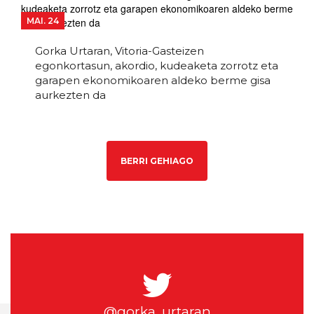
MAI. 24
Gorka Urtaran, Vitoria-Gasteizen
egonkortasun, akordio, kudeaketa zorrotz eta
garapen ekonomikoaren aldeko berme gisa
aurkezten da
BERRI GEHIAGO
@gorka_urtaran