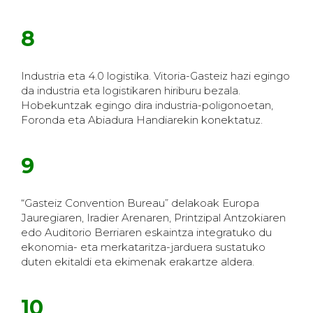
8
Industria eta 4.0 logistika. Vitoria-Gasteiz hazi egingo
da industria eta logistikaren hiriburu bezala.
Hobekuntzak egingo dira industria-poligonoetan,
Foronda eta Abiadura Handiarekin konektatuz.
9
“Gasteiz Convention Bureau” delakoak Europa
Jauregiaren, Iradier Arenaren, Printzipal Antzokiaren
edo Auditorio Berriaren eskaintza integratuko du
ekonomia- eta merkataritza-jarduera sustatuko
duten ekitaldi eta ekimenak erakartze aldera.
10