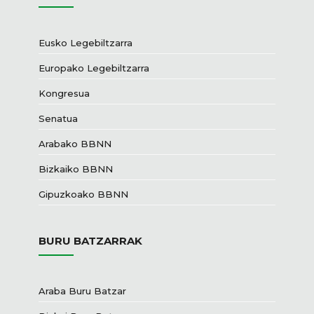
Eusko Legebiltzarra
Europako Legebiltzarra
Kongresua
Senatua
Arabako BBNN
Bizkaiko BBNN
Gipuzkoako BBNN
BURU BATZARRAK
Araba Buru Batzar