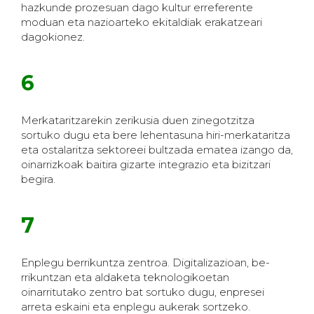
hazkunde prozesuan dago kultur erreferente
moduan eta nazioarteko ekitaldiak erakatzeari
dagokionez.
6
Merkataritzarekin zerikusia duen zinegotzitza
sortuko dugu eta bere lehentasuna hiri-merkataritza
eta ostalaritza sektoreei bultzada ematea izango da,
oinarrizkoak baitira gizarte integrazio eta bizitzari
begira.
7
Enplegu berrikuntza zentroa. Digitalizazioan, be-
rrikuntzan eta aldaketa teknologikoetan
oinarritutako zentro bat sortuko dugu, enpresei
arreta eskaini eta enplegu aukerak sortzeko.