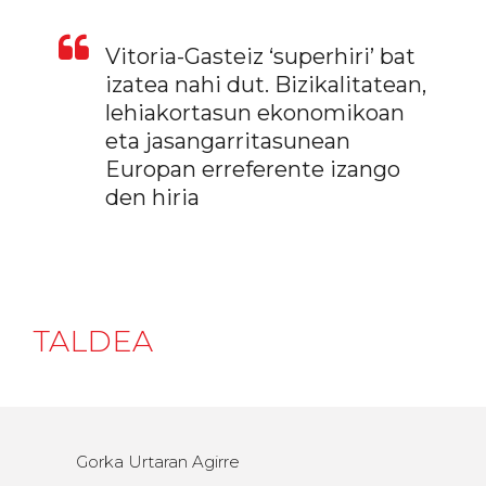
Vitoria-Gasteiz ‘superhiri’ bat
izatea nahi dut. Bizikalitatean,
lehiakortasun ekonomikoan
eta jasangarritasunean
Europan erreferente izango
den hiria
TALDEA
Gorka Urtaran Agirre