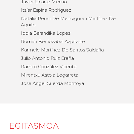
Javier Uriarte Merino
Itziar Espina Rodriguez
Natalia Pérez De Mendiguren Martínez De
Aguillo
Idoia Barandika López
Román Berriozabal Azpitarte
Karmele Martínez De Santos Saldaña
Julio Antonio Ruiz Ereña
Ramiro González Vicente
Mirentxu Astola Legarreta
José Ángel Cuerda Montoya
EGITASMOA