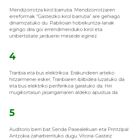
Mendizorrotza kirol barrutia. Mendizorrotzaren
erreformak “Gasteizko kirol barrutia” are gehiago
dinamizatuko du. Pabilioian hobekuntza-lanak
egingo dira goi errendimenduko kirol eta
unibertsitate jarduerei mesede eginez.
4
Tranbia eta bus elektrikoa. Erakundeen arteko
hitzarmenei esker, Tranbiaren ibilbidea luzatuko da
eta bus elektriko periferikoa garatuko da. Hiri
mugikortasun jasangarriaren aldeko apustua da.
5
Auditorio berri bat Senda Pasealekuan eta Printzipal
Antzokia zaharberrituko dugu. Vitoria-Gasteiz