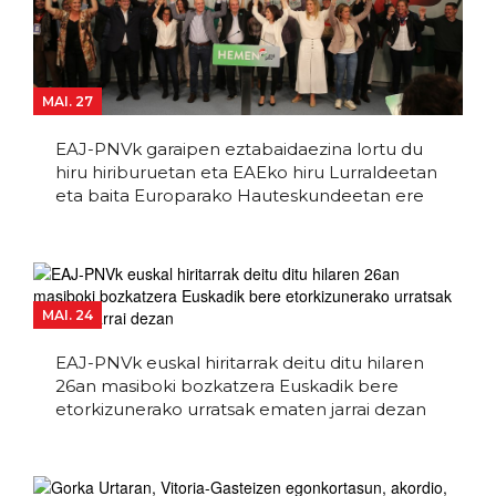
MAI. 27
EAJ-PNVk garaipen eztabaidaezina lortu du
hiru hiriburuetan eta EAEko hiru Lurraldeetan
eta baita Europarako Hauteskundeetan ere
MAI. 24
EAJ-PNVk euskal hiritarrak deitu ditu hilaren
26an masiboki bozkatzera Euskadik bere
etorkizunerako urratsak ematen jarrai dezan