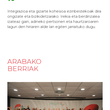
Integrazioa eta gizarte kohesioa ezinbestekoak dira
ongizate eta bizikidetzarako. Irekia eta berdinzalea
izateaz gain, adineko pertsonen eta haurtzaroaren
lagun den hiriaren alde lan egiten jarraituko dugu.
ARABAKO
BERRIAK