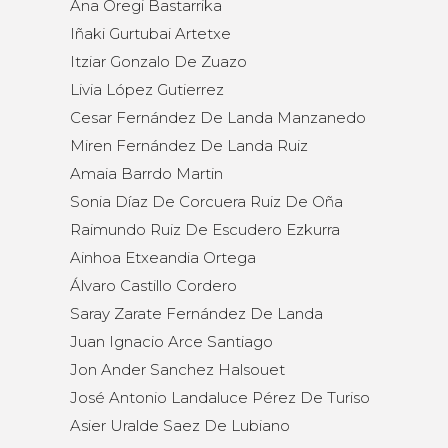
Ana Oregi Bastarrika
Iñaki Gurtubai Artetxe
Itziar Gonzalo De Zuazo
Livia López Gutierrez
Cesar Fernández De Landa Manzanedo
Miren Fernández De Landa Ruiz
Amaia Barrdo Martin
Sonia Díaz De Corcuera Ruiz De Oña
Raimundo Ruiz De Escudero Ezkurra
Ainhoa Etxeandia Ortega
Álvaro Castillo Cordero
Saray Zarate Fernández De Landa
Juan Ignacio Arce Santiago
Jon Ander Sanchez Halsouet
José Antonio Landaluce Pérez De Turiso
Asier Uralde Saez De Lubiano