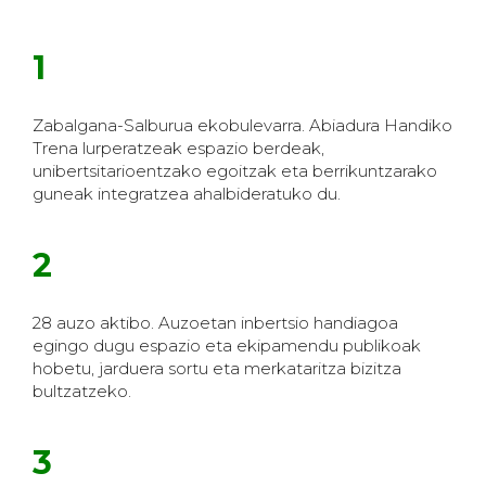
1
Zabalgana-Salburua ekobulevarra. Abiadura Handiko
Trena lurperatzeak espazio berdeak,
unibertsitarioentzako egoitzak eta berrikuntzarako
guneak integratzea ahalbideratuko du.
2
28 auzo aktibo. Auzoetan inbertsio handiagoa
egingo dugu espazio eta ekipamendu publikoak
hobetu, jarduera sortu eta merkataritza bizitza
bultzatzeko.
3