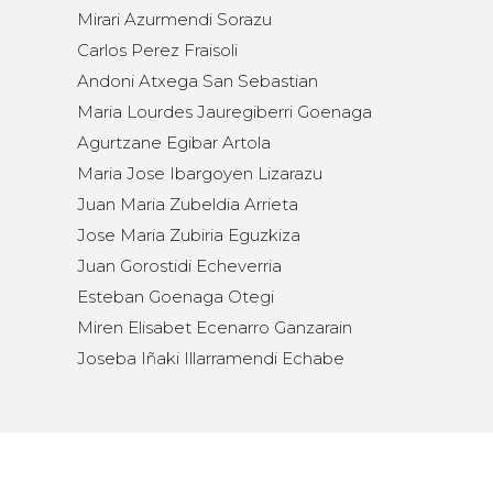
Mirari Azurmendi Sorazu
Carlos Perez Fraisoli
Andoni Atxega San Sebastian
Maria Lourdes Jauregiberri Goenaga
Agurtzane Egibar Artola
Maria Jose Ibargoyen Lizarazu
Juan Maria Zubeldia Arrieta
Jose Maria Zubiria Eguzkiza
Juan Gorostidi Echeverria
Esteban Goenaga Otegi
Miren Elisabet Ecenarro Ganzarain
Joseba Iñaki Illarramendi Echabe