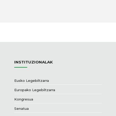
INSTITUZIONALAK
Eusko Legebiltzarra
Europako Legebiltzarra
Kongresua
Senatua