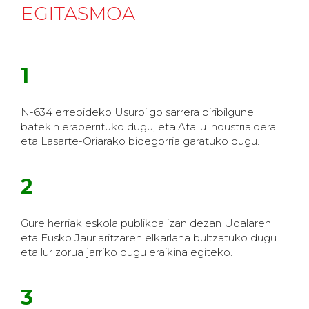
EGITASMOA
1
N-634 errepideko Usurbilgo sarrera biribilgune
batekin eraberrituko dugu, eta Atailu industrialdera
eta Lasarte-Oriarako bidegorria garatuko dugu.
2
Gure herriak eskola publikoa izan dezan Udalaren
eta Eusko Jaurlaritzaren elkarlana bultzatuko dugu
eta lur zorua jarriko dugu eraikina egiteko.
3