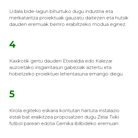
Udala bide-lagun bihurtuko dugu industria eta
merkataritza proiektuak gauzatu daitezen eta hutsik
dauden eremuak berriro erabiltzeko modua eginez.
4
Kaxkotik gertu dauden Etxealdia edo Kalezar
auzoetako irisgarritasun gabeziak aztertu eta
hobetzeko proiektuei lehentasuna emango diegu.
5
Kirola egiteko eskaria kontutan hartuta instalazio
estali bat eraikitzea proposatzen dugu Zelai Txiki
futbol parean edota Gernika ibilbideko eremuan.