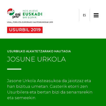
ES
USURBIL 2019
USURBILKO ALKATETZARAKO HAUTAGIA
JOSUNE URKOLA
Jasone Urkola Asteasukoa da jaiotzaz eta
han bizitua umetan. Gasterik etorri zen
Usurbilera eta bertan bizi da senarrarekin
eta semeekin.