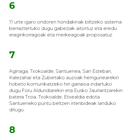
6
11 urte igaro ondoren hondakinak biltzeko sistema
berraztertuko dugu gabeziak aitortuz eta eredu
eraginkorragoak eta merkeagoak proposatuz.
7
Aginaga, Txokoalde, Santuenea, San Esteban,
Kalezahar eta Zubietako auzoak herrigunearekin
hobeto komunikatzeko hiri garraioa indartuko
dugu.Foru Aldundiarekin eta Eusko Jaurlaritzarekin
batera Troia, Txokoalde, Etxealdia edota
Santueneko puntu beltzen irtenbideak landuko
ditugu.
8