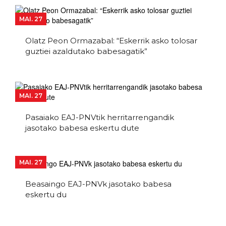
MAI. 27
Olatz Peon Ormazabal: “Eskerrik asko tolosar
guztiei azaldutako babesagatik”
MAI. 27
Pasaiako EAJ-PNVtik herritarrengandik
jasotako babesa eskertu dute
MAI. 27
Beasaingo EAJ-PNVk jasotako babesa
eskertu du