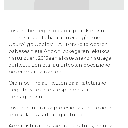
Josune beti egon da udal politikarekin
interesatua eta hala aurrera egin zuen
Usurbilgo Udalera EAJ-PNVko taldearen
babesean eta Andoni Atxegaren lekukoa
hartu zuen. 2015ean alkatetarako hautagai
aurkeztu zen eta lau urteotan oposizioko
bozeramailea izan da.
Orain berriro aurkezten da alkatetarako,
gogo berarekin eta esperientzia
gehiagorekin.
Josuneren bizitza profesionala negozioen
aholkularitza arloan garatu da.
Administrazio ikasketak bukaturis, hainbat