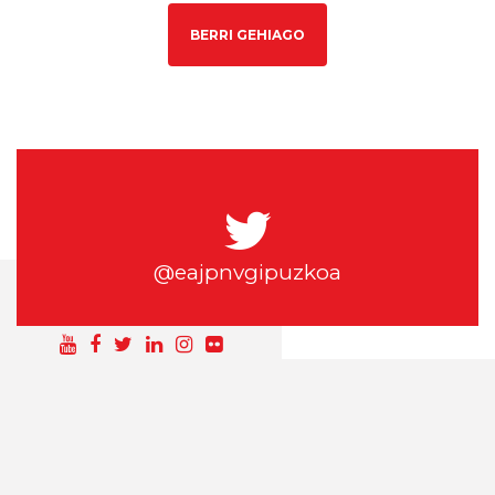
BERRI GEHIAGO
@eajpnvgipuzkoa
SÍGUEME EN