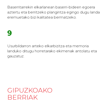
Baserritarrekin elkarlanean baserri-bideen egoera
aztertu eta berritzeko plangintza egingo dugu landa
eremuetako bizi kalitatea bermatzeko.
9
Usurbildarron arteko elkarbizitza eta memoria
landuko ditugu horretarako ekimenak antolatu eta
gauzatuz.
GIPUZKOAKO
BERRIAK