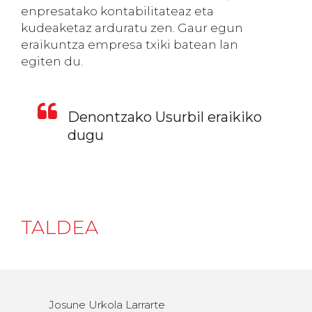
enpresatako kontabilitateaz eta
kudeaketaz arduratu zen. Gaur egun
eraikuntza empresa txiki batean lan
egiten du.
Denontzako Usurbil eraikiko
dugu
TALDEA
Josune Urkola Larrarte