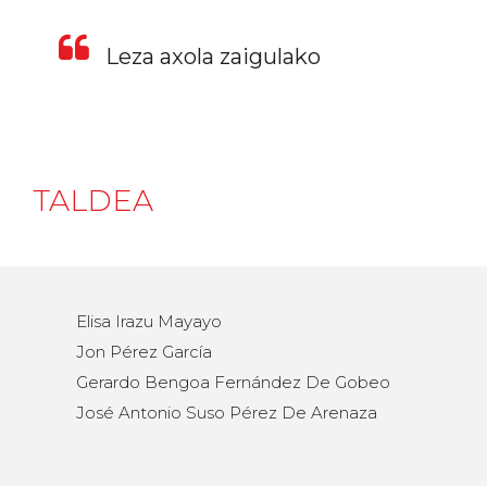
Leza axola zaigulako
TALDEA
Elisa Irazu Mayayo
Jon Pérez García
Gerardo Bengoa Fernández De Gobeo
José Antonio Suso Pérez De Arenaza