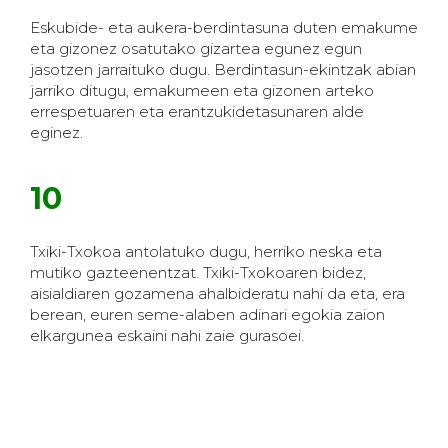
Eskubide- eta aukera-berdintasuna duten emakume
eta gizonez osatutako gizartea egunez egun
jasotzen jarraituko dugu. Berdintasun-ekintzak abian
jarriko ditugu, emakumeen eta gizonen arteko
errespetuaren eta erantzukidetasunaren alde
eginez.
10
Txiki-Txokoa antolatuko dugu, herriko neska eta
mutiko gazteenentzat. Txiki-Txokoaren bidez,
aisialdiaren gozamena ahalbideratu nahi da eta, era
berean, euren seme-alaben adinari egokia zaion
elkargunea eskaini nahi zaie gurasoei.