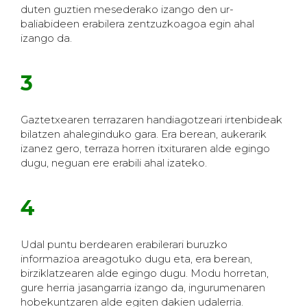
duten guztien mesederako izango den ur-
baliabideen erabilera zentzuzkoagoa egin ahal
izango da.
3
Gaztetxearen terrazaren handiagotzeari irtenbideak
bilatzen ahaleginduko gara. Era berean, aukerarik
izanez gero, terraza horren itxituraren alde egingo
dugu, neguan ere erabili ahal izateko.
4
Udal puntu berdearen erabilerari buruzko
informazioa areagotuko dugu eta, era berean,
birziklatzearen alde egingo dugu. Modu horretan,
gure herria jasangarria izango da, ingurumenaren
hobekuntzaren alde egiten dakien udalerria.