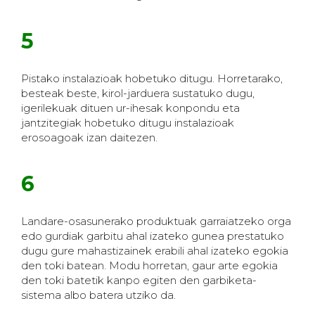
5
Pistako instalazioak hobetuko ditugu. Horretarako,
besteak beste, kirol-jarduera sustatuko dugu,
igerilekuak dituen ur-ihesak konpondu eta
jantzitegiak hobetuko ditugu instalazioak
erosoagoak izan daitezen.
6
Landare-osasunerako produktuak garraiatzeko orga
edo gurdiak garbitu ahal izateko gunea prestatuko
dugu gure mahastizainek erabili ahal izateko egokia
den toki batean. Modu horretan, gaur arte egokia
den toki batetik kanpo egiten den garbiketa-
sistema albo batera utziko da.