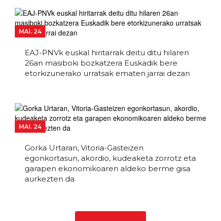
MAI. 24
EAJ-PNVk euskal hiritarrak deitu ditu hilaren
26an masiboki bozkatzera Euskadik bere
etorkizunerako urratsak ematen jarrai dezan
MAI. 24
Gorka Urtaran, Vitoria-Gasteizen
egonkortasun, akordio, kudeaketa zorrotz eta
garapen ekonomikoaren aldeko berme gisa
aurkezten da