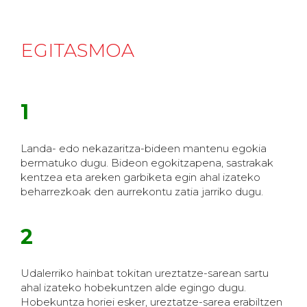
EGITASMOA
1
Landa- edo nekazaritza-bideen mantenu egokia
bermatuko dugu. Bideon egokitzapena, sastrakak
kentzea eta areken garbiketa egin ahal izateko
beharrezkoak den aurrekontu zatia jarriko dugu.
2
Udalerriko hainbat tokitan ureztatze-sarean sartu
ahal izateko hobekuntzen alde egingo dugu.
Hobekuntza horiei esker, ureztatze-sarea erabiltzen