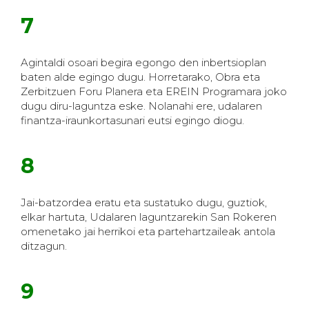
7
Agintaldi osoari begira egongo den inbertsioplan
baten alde egingo dugu. Horretarako, Obra eta
Zerbitzuen Foru Planera eta EREIN Programara joko
dugu diru-laguntza eske. Nolanahi ere, udalaren
finantza-iraunkortasunari eutsi egingo diogu.
8
Jai-batzordea eratu eta sustatuko dugu, guztiok,
elkar hartuta, Udalaren laguntzarekin San Rokeren
omenetako jai herrikoi eta partehartzaileak antola
ditzagun.
9