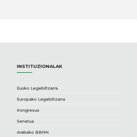
INSTITUZIONALAK
Eusko Legebiltzarra
Europako Legebiltzarra
Kongresua
Senatua
Arabako BBNN