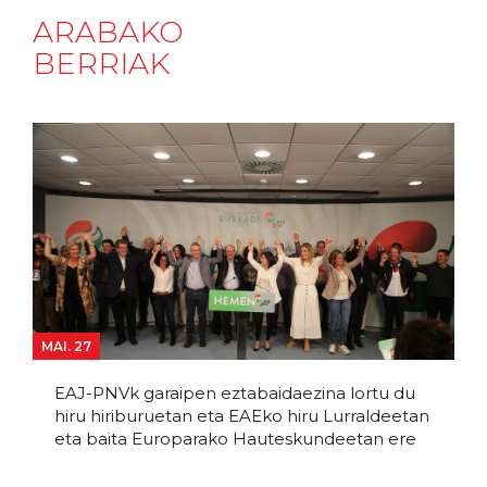
ARABAKO
BERRIAK
MAI. 27
EAJ-PNVk garaipen eztabaidaezina lortu du
hiru hiriburuetan eta EAEko hiru Lurraldeetan
eta baita Europarako Hauteskundeetan ere