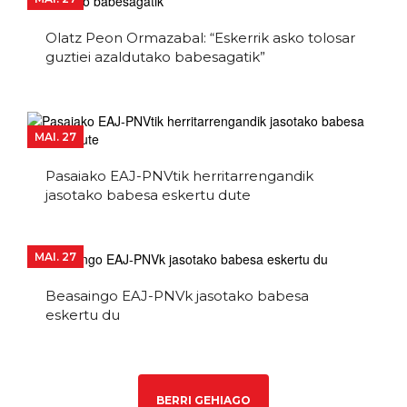
Olatz Peon Ormazabal: “Eskerrik asko tolosar
guztiei azaldutako babesagatik”
MAI. 27
Pasaiako EAJ-PNVtik herritarrengandik
jasotako babesa eskertu dute
MAI. 27
Beasaingo EAJ-PNVk jasotako babesa
eskertu du
BERRI GEHIAGO