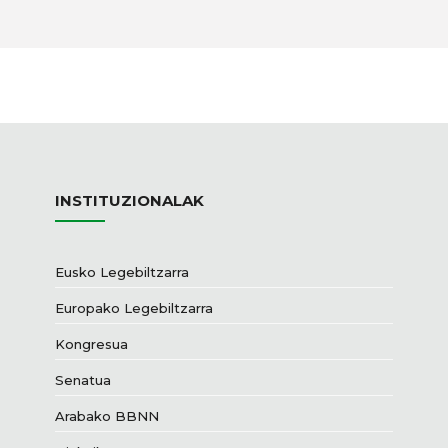
INSTITUZIONALAK
Eusko Legebiltzarra
Europako Legebiltzarra
Kongresua
Senatua
Arabako BBNN