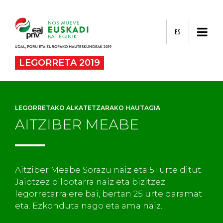
ES
LEGORRETA 2019
LEGORRETAKO ALKATETZARAKO HAUTAGIA
AITZIBER MEABE
Aitziber Meabe Sorazu naiz eta 51 urte ditut.
Jaiotzez bilbotarra naiz eta bizitzez
legorretarra ere bai, bertan 25 urte daramat
eta. Ezkonduta nago eta ama naiz.