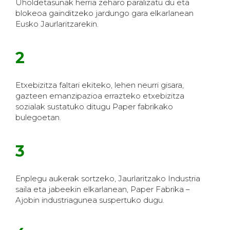
Uholdetasunak herria zeharo paralizatu du eta
blokeoa gainditzeko jardungo gara elkarlanean
Eusko Jaurlaritzarekin.
2
Etxebizitza faltari ekiteko, lehen neurri gisara,
gazteen emanzipazioa errazteko etxebizitza
sozialak sustatuko ditugu Paper fabrikako
bulegoetan.
3
Enplegu aukerak sortzeko, Jaurlaritzako Industria
saila eta jabeekin elkarlanean, Paper Fabrika –
Ajobin industriagunea suspertuko dugu.