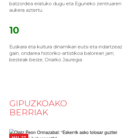
batzordea eratuko dugu eta Eguneko zentruaren
aukera aztertu.
10
Euskara eta kultura dinamikari eutsi eta indartzeaz
gain, ondarea historiko-artistikoa balorean jarri,
besteak beste, Oriarko Jauregia.
GIPUZKOAKO
BERRIAK
MAI. 27