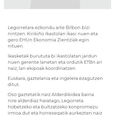
Legorretara ezkondu arte Bilbon bizi
nintzen. Kirikiño Ikastolan ikasi nuen eta
gero EHUn Ekonomia Zientziak egin
nituen.
Ikasketak burututa bi ikastolatan jardun
nuen gerente lanetan eta ordutik ETBn ari
naiz, lan ekipoak koordinatzen.
Euskara, gaztelania eta ingelera ezagutzen
ditut.
Oso gaztetatik naiz Alderdikidea baina
nire alderdiaz haratago, Legorreta
hobetzeko eta bultzatzeko konpromezu
irmoa dut eta horrexegatik aurkezten naiz