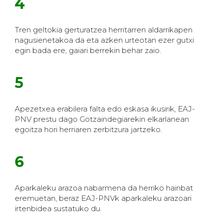
4
Tren geltokia gerturatzea herritarren aldarrikapen
nagusienetakoa da eta azken urteotan ezer gutxi
egin bada ere, gaiari berrekin behar zaio.
5
Apezetxea erabilera falta edo eskasa ikusirik, EAJ-
PNV prestu dago Gotzaindegiarekin elkarlanean
egoitza hori herriaren zerbitzura jartzeko.
6
Aparkaleku arazoa nabarmena da herriko hainbat
eremuetan, beraz EAJ-PNVk aparkaleku arazoari
irtenbidea sustatuko du.