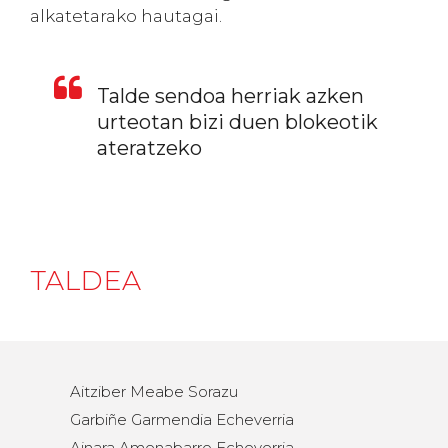
alkatetarako hautagai.
Talde sendoa herriak azken
urteotan bizi duen blokeotik
ateratzeko
TALDEA
Aitziber Meabe Sorazu
Garbiñe Garmendia Echeverria
Ainara Amenabarro Echeverria