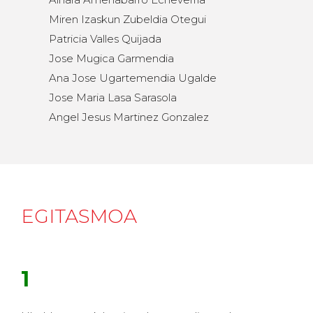
Miren Izaskun Zubeldia Otegui
Patricia Valles Quijada
Jose Mugica Garmendia
Ana Jose Ugartemendia Ugalde
Jose Maria Lasa Sarasola
Angel Jesus Martinez Gonzalez
EGITASMOA
1