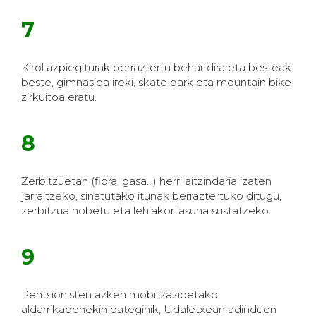
7
Kirol azpiegiturak berraztertu behar dira eta besteak
beste, gimnasioa ireki, skate park eta mountain bike
zirkuitoa eratu.
8
Zerbitzuetan (fibra, gasa…) herri aitzindaria izaten
jarraitzeko, sinatutako itunak berraztertuko ditugu,
zerbitzua hobetu eta lehiakortasuna sustatzeko.
9
Pentsionisten azken mobilizazioetako
aldarrikapenekin bateginik, Udaletxean adinduen