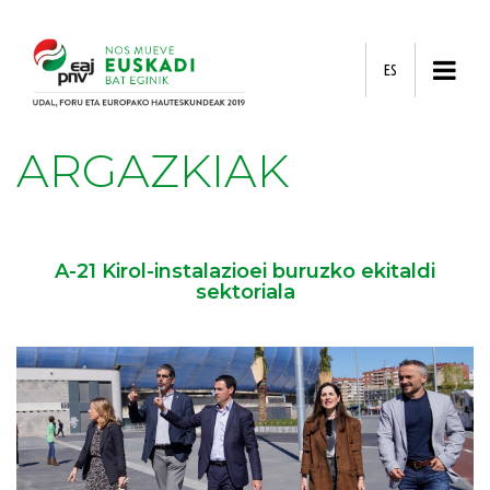
ES
ARGAZKIAK
A-21 Kirol-instalazioei buruzko ekitaldi
sektoriala