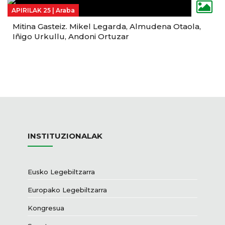
APIRILAK 25 |
Araba
Mitina Gasteiz. Mikel Legarda, Almudena Otaola,
Iñigo Urkullu, Andoni Ortuzar
INSTITUZIONALAK
Eusko Legebiltzarra
Europako Legebiltzarra
Kongresua