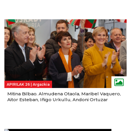
APIRILAK 26 |
Argazkia
Mitina Bilbao. Almudena Otaola, Maribel Vaquero,
Aitor Esteban, Iñigo Urkullu, Andoni Ortuzar