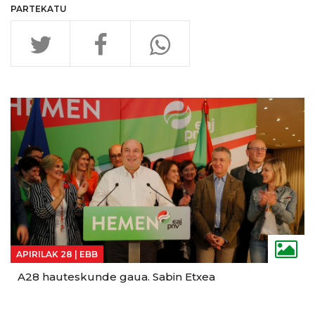
PARTEKATU
INTERESATU ZAITEZ
APIRILAK 28 |
EBB
A28 hauteskunde gaua. Sabin Etxea