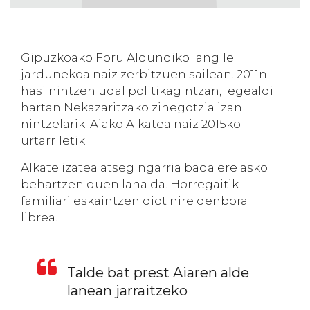
Gipuzkoako Foru Aldundiko langile
jardunekoa naiz zerbitzuen sailean. 2011n
hasi nintzen udal politikagintzan, legealdi
hartan Nekazaritzako zinegotzia izan
nintzelarik. Aiako Alkatea naiz 2015ko
urtarriletik.
Alkate izatea atsegingarria bada ere asko
behartzen duen lana da. Horregaitik
familiari eskaintzen diot nire denbora
librea.
Talde bat prest Aiaren alde
lanean jarraitzeko