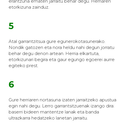
erantzuna ematen jarraitu behar degu. Herriaren
etorkizuna zainduz.
5
Atal garrantzitsua gure egunerokotasunerako.
Nondik gatozen eta nora heldu nahi degun jorratu
behar degu denon artean. Herria elkartuta,
etorkizunari begira eta gaur egungo egoerei aurre
egiteko prest.
6
Gure herriaren nortasuna izaten jarraitzeko apustua
egin nahi degu. Lerro garrantsitzuenak izango dira:
baserri bideen mantentze lanak eta banda
ultrazkarra hedatzeko lanetan jarraitu.