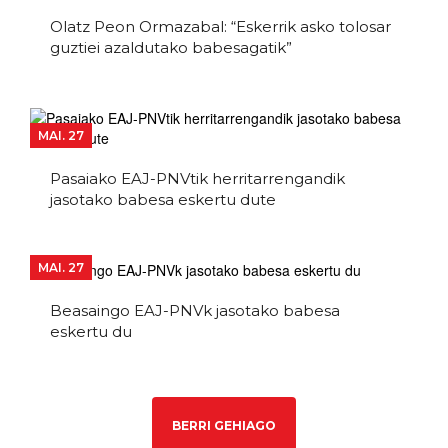
Olatz Peon Ormazabal: “Eskerrik asko tolosar
guztiei azaldutako babesagatik”
MAI. 27
Pasaiako EAJ-PNVtik herritarrengandik
jasotako babesa eskertu dute
MAI. 27
Beasaingo EAJ-PNVk jasotako babesa
eskertu du
BERRI GEHIAGO