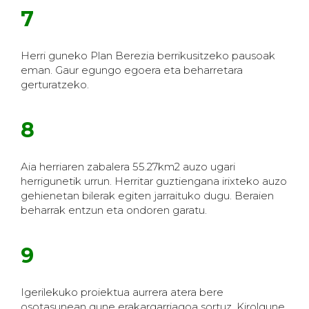
7
Herri guneko Plan Berezia berrikusitzeko pausoak
eman. Gaur egungo egoera eta beharretara
gerturatzeko.
8
Aia herriaren zabalera 55.27km2 auzo ugari
herrigunetik urrun. Herritar guztiengana irixteko auzo
gehienetan bilerak egiten jarraituko dugu. Beraien
beharrak entzun eta ondoren garatu.
9
Igerilekuko proiektua aurrera atera bere
osotasunean gune erakargarriagoa sortuz. Kirolgune