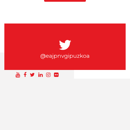
@eajpnvgipuzkoa
SÍGUEME EN