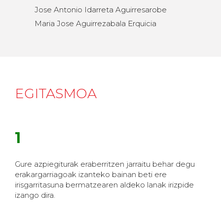
Jose Antonio Idarreta Aguirresarobe
Maria Jose Aguirrezabala Erquicia
EGITASMOA
1
Gure azpiegiturak eraberritzen jarraitu behar degu
erakargarriagoak izanteko bainan beti ere
irisgarritasuna bermatzearen aldeko lanak irizpide
izango dira.