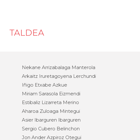
TALDEA
Nekane Arrizabalaga Manterola
Arkaitz Iruretagoyena Lerchundi
Iñigo Etxabe Azkue
Miriam Sarasola Eizmendi
Estibaliz Lizarreta Merino
Aharoa Zuloaga Mintegui
Asier Ibarguren Ibarguren
Sergio Cubero Belinchon
Jon Ander Azpiroz Otegui