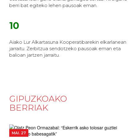
berri bat egiteko lehen pausoak eman.
10
Aiako Lur Alkartasuna Kooperatibarekin elkarlanean
jarraitu. Zerbitzua sendotzeko pausoak eman eta
balioan jartzen jarraitu.
GIPUZKOAKO
BERRIAK
MAI. 27