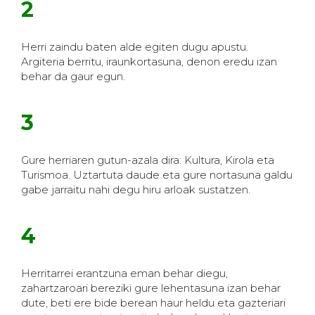
2
Herri zaindu baten alde egiten dugu apustu.
Argiteria berritu, iraunkortasuna, denon eredu izan
behar da gaur egun.
3
Gure herriaren gutun-azala dira: Kultura, Kirola eta
Turismoa. Uztartuta daude eta gure nortasuna galdu
gabe jarraitu nahi degu hiru arloak sustatzen.
4
Herritarrei erantzuna eman behar diegu,
zahartzaroari bereziki gure lehentasuna izan behar
dute, beti ere bide berean haur heldu eta gazteriari