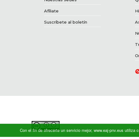
Afíliate
Hi
Suscríbete al boletín
A
N
T
O
Con el fin de ofrecerte un servicio mejor, www.eaj-pnv.eus utiliz