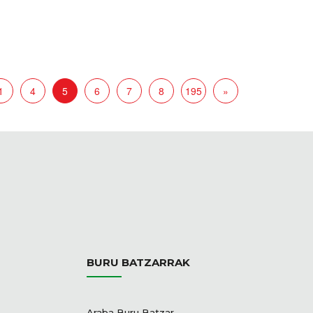
1
4
5
6
7
8
195
»
BURU BATZARRAK
Araba Buru Batzar