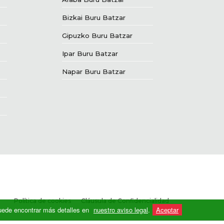
Bizkai Buru Batzar
Gipuzko Buru Batzar
Ipar Buru Batzar
Napar Buru Batzar
Política de cookies
Cláusula de Confidencialidad
 Puede encontrar más detalles en
nuestro aviso legal
.
Aceptar