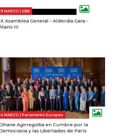
29 MARZO |
EBB
IX Asamblea General - Alderdia Gara -
Atano III
24 MARZO |
Parlamento Europeo
Oihane Agirregoitia en Cumbre por la
Democracia y las Libertades de París