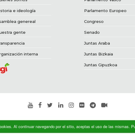
storia e ideología
Parlamento Europeo
samblea genereal
Congreso
uestra gente
Senado
ransparencia
Juntas Araba
rganización interna
Juntas Bizkaia
Juntas Gipuzkoa
a cookies. Al continuar navegando por el sitio, aceptas el uso de las mismas.