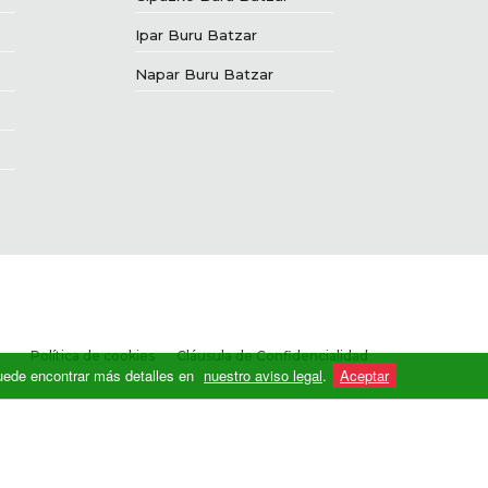
Ipar Buru Batzar
Napar Buru Batzar
Política de cookies
Cláusula de Confidencialidad
 Puede encontrar más detalles en
nuestro aviso legal
.
Aceptar