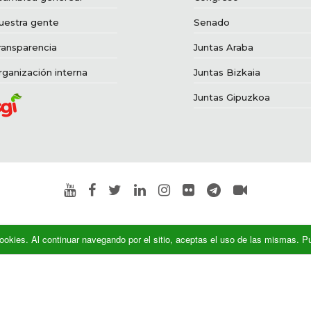
uestra gente
Senado
ransparencia
Juntas Araba
rganización interna
Juntas Bizkaia
Juntas Gipuzkoa
a cookies. Al continuar navegando por el sitio, aceptas el uso de las mismas.