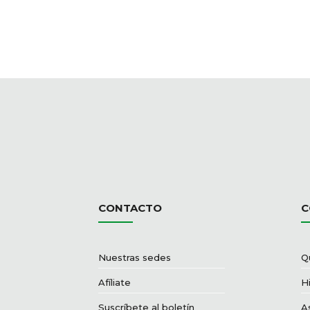
CONTACTO
C
Nuestras sedes
Q
Afíliate
Hi
Suscríbete al boletín
A