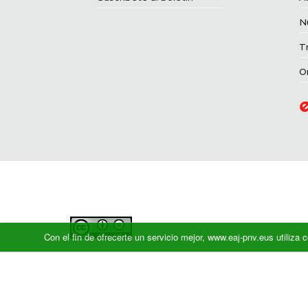
N
T
O
Con el fin de ofrecerte un servicio mejor, www.eaj-pnv.eus utiliz