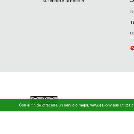
Suscríbete al boletín
A
N
T
O
Con el fin de ofrecerte un servicio mejor, www.eaj-pnv.eus utiliz