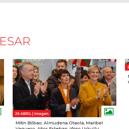
RESAR
26 ABRIL |
Imagen
Mitin Bilbao. Almudena Otaola, Maribel
Vaquero, Aitor Esteban, Iñigo Urkullu,