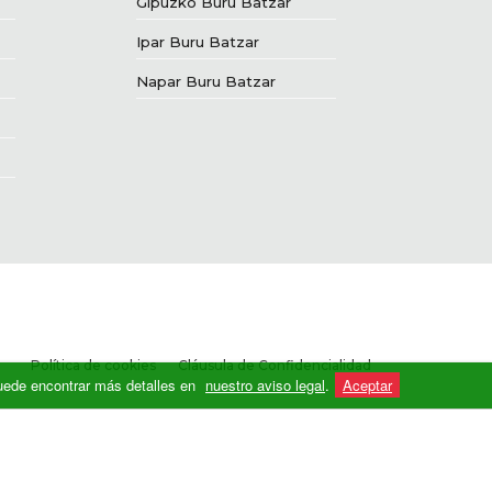
Gipuzko Buru Batzar
Ipar Buru Batzar
Napar Buru Batzar
Política de cookies
Cláusula de Confidencialidad
 Puede encontrar más detalles en
nuestro aviso legal
.
Aceptar