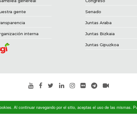
samblea genereal
Congreso
uestra gente
Senado
ransparencia
Juntas Araba
rganización interna
Juntas Bizkaia
Juntas Gipuzkoa
a cookies. Al continuar navegando por el sitio, aceptas el uso de las mismas.